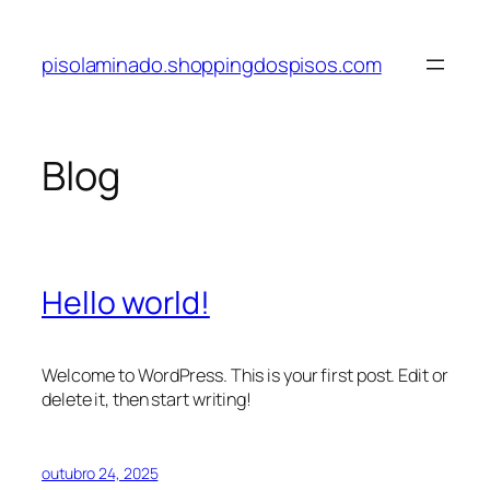
Pular
para
pisolaminado.shoppingdospisos.com
o
conteúdo
Blog
Hello world!
Welcome to WordPress. This is your first post. Edit or
delete it, then start writing!
outubro 24, 2025