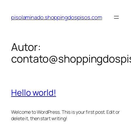
Pular
para
pisolaminado.shoppingdospisos.com
o
conteúdo
Autor:
contato@shoppingdospi
Hello world!
Welcome to WordPress. This is your first post. Edit or
delete it, then start writing!